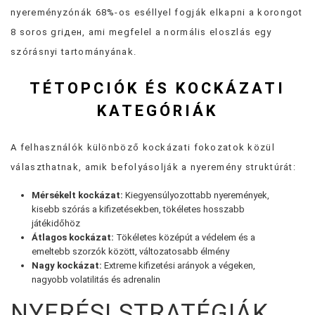
nyereményzónák 68%-os eséllyel fogják elkapni a korongot
8 soros griден, ami megfelel a normális eloszlás egy
szórásnyi tartományának.
TÉTOPCIÓK ÉS KOCKÁZATI
KATEGÓRIÁK
A felhasználók különböző kockázati fokozatok közül
választhatnak, amik befolyásolják a nyeremény struktúrát:
Mérsékelt kockázat:
Kiegyensúlyozottabb nyeremények,
kisebb szórás a kifizetésekben, tökéletes hosszabb
játékidőhöz
Átlagos kockázat:
Tökéletes középút a védelem és a
emeltebb szorzók között, változatosabb élmény
Nagy kockázat:
Extreme kifizetési arányok a végeken,
nagyobb volatilitás és adrenalin
NYERÉSI STRATÉGIÁK