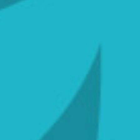
of
Your
Selfies,
Damn
That
Looks
Good,
Jaw
Drops,
Freaks
of
Fast
Food,
the
Proud
Parents
and
more.