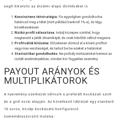
segít kikerülni az érzelmi alapú döntéseket is.
Konzisztens tétstratégia:
Fix egységben gondolkodva
határozd meg a tétet (mint például bankroll 1%-a), és légy
következetesen
Rizikó profil választása:
Indulj közepes szinttel, hogy
megtanuld a játék dinamikáját, és csak később váltsd magasra
Profitcélok kitűzése:
Előzetesen döntsd el a kívánt profitot
vagy max veszteséget, és tartsd be be ezeket a határokat
Statisztikai gondolkodás:
Ne próbálj mintázatokat keresni az
izolált eredményekben, minden kör független esemény
PAYOUT ARÁNYOK ÉS
MULTIPLIKÁTOROK
A nyeremény szerkezet változik a preferált kockázati szint
és a grid sorai alapján. Az következő táblázat egy standard
16 soros, közép kockázatú konfiguráció
nyereményszorzóit mutatja: