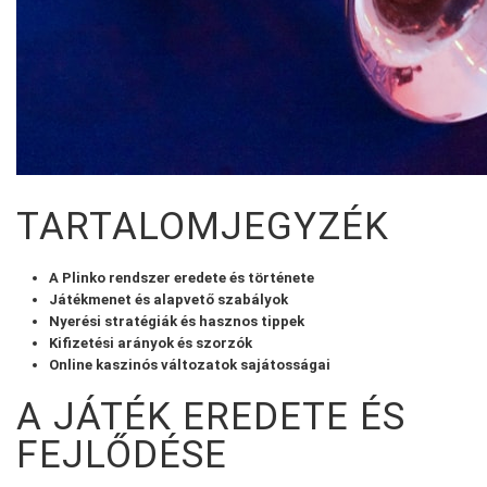
VIEW
ALL
»
TARTALOMJEGYZÉK
A Plinko rendszer eredete és története
Játékmenet és alapvető szabályok
Nyerési stratégiák és hasznos tippek
Kifizetési arányok és szorzók
Online kaszinós változatok sajátosságai
A JÁTÉK EREDETE ÉS
FEJLŐDÉSE