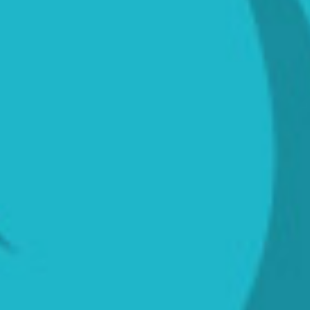
daily
that
consist
of
television
shows,
foods,
drinks,
toys,
games,
movies
and
other
cool
stuff
of
the
past.
Other
members
of
the