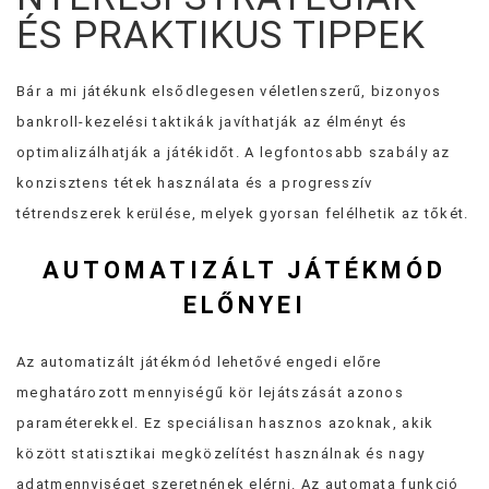
ÉS PRAKTIKUS TIPPEK
Bár a mi játékunk elsődlegesen véletlenszerű, bizonyos
bankroll-kezelési taktikák javíthatják az élményt és
optimalizálhatják a játékidőt. A legfontosabb szabály az
konzisztens tétek használata és a progresszív
tétrendszerek kerülése, melyek gyorsan felélhetik az tőkét.
AUTOMATIZÁLT JÁTÉKMÓD
ELŐNYEI
Az automatizált játékmód lehetővé engedi előre
meghatározott mennyiségű kör lejátszását azonos
paraméterekkel. Ez speciálisan hasznos azoknak, akik
között statisztikai megközelítést használnak és nagy
adatmennyiséget szeretnének elérni. Az automata funkció