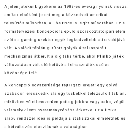
A jelen játékunk gyökerei az 1983-es évekig nyúlnak vissza,
amikor elsőként jelent meg a közkedvelt amerikai
televíziós műsorban, a The Price Is Right műsorában. Ez a
formatervezési koncepcióra épülő szórakoztatóipari elem
azóta a gaming szektor egyik legkedveltebb attrakciójává
vált. A valódi táblán gurított golyók által inspirált
mechanizmus átkerült a digitális térbe, ahol
Plinko játék
változatában vált elérhetővé a felhasználók széles
közönsége felé.
A koncepció egyszerűsége rejti igazi erejét: egy golyó
szabadon ereszkedik alá egy tüskékkel telezsúfolt táblán,
miközben véletlenszerűen pattog jobbra vagy balra, végül
valamelyik lenti nyereményzónába érkezve. Ez a fizikai
alapú rendszer ideális példája a statisztikai elméletnek és
a kétváltozós eloszlásnak a valóságban.