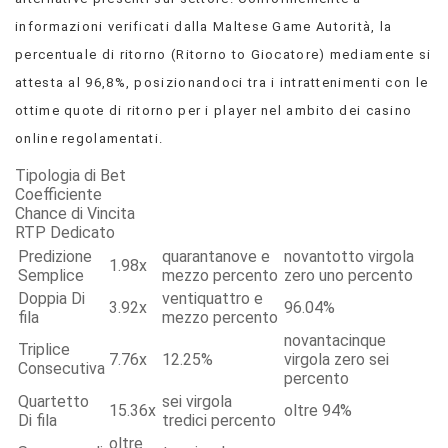
informazioni verificati dalla Maltese Game Autorità, la
percentuale di ritorno (Ritorno to Giocatore) mediamente si
attesta al 96,8%, posizionandoci tra i intrattenimenti con le
ottime quote di ritorno per i player nel ambito dei casino
online regolamentati.
Tipologia di Bet
Coefficiente
Chance di Vincita
RTP Dedicato
Predizione
quarantanove e
novantotto virgola
1.98x
Semplice
mezzo percento
zero uno percento
Doppia Di
ventiquattro e
3.92x
96.04%
fila
mezzo percento
novantacinque
Triplice
7.76x
12.25%
virgola zero sei
Consecutiva
percento
Quartetto
sei virgola
15.36x
oltre 94%
Di fila
tredici percento
oltre