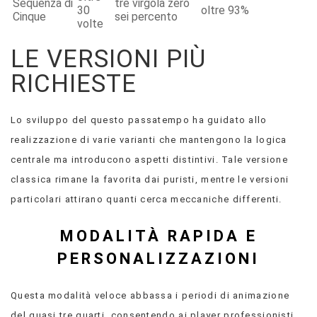
Sequenza di
tre virgola zero
30
oltre 93%
Cinque
sei percento
volte
LE VERSIONI PIÙ
RICHIESTE
Lo sviluppo del questo passatempo ha guidato allo
realizzazione di varie varianti che mantengono la logica
centrale ma introducono aspetti distintivi. Tale versione
classica rimane la favorita dai puristi, mentre le versioni
particolari attirano quanti cerca meccaniche differenti.
MODALITÀ RAPIDA E
PERSONALIZZAZIONI
Questa modalità veloce abbassa i periodi di animazione
del quasi tre quarti, consentendo ai player professionisti