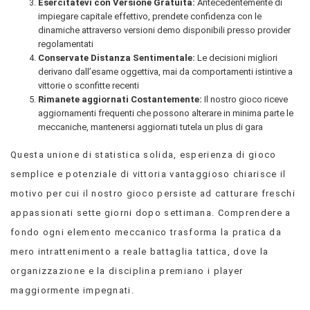
Esercitatevi con Versione Gratuita:
Antecedentemente di
impiegare capitale effettivo, prendete confidenza con le
dinamiche attraverso versioni demo disponibili presso provider
regolamentati
Conservate Distanza Sentimentale:
Le decisioni migliori
derivano dall’esame oggettiva, mai da comportamenti istintive a
vittorie o sconfitte recenti
Rimanete aggiornati Costantemente:
Il nostro gioco riceve
aggiornamenti frequenti che possono alterare in minima parte le
meccaniche, mantenersi aggiornati tutela un plus di gara
Questa unione di statistica solida, esperienza di gioco
semplice e potenziale di vittoria vantaggioso chiarisce il
motivo per cui il nostro gioco persiste ad catturare freschi
appassionati sette giorni dopo settimana. Comprendere a
fondo ogni elemento meccanico trasforma la pratica da
mero intrattenimento a reale battaglia tattica, dove la
organizzazione e la disciplina premiano i player
maggiormente impegnati.