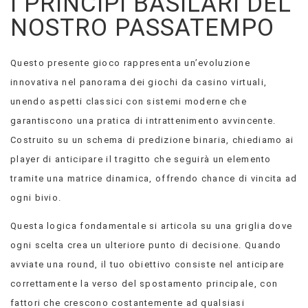
I PRINCIPI BASILARI DEL
NOSTRO PASSATEMPO
Questo presente gioco rappresenta un’evoluzione
innovativa nel panorama dei giochi da casino virtuali,
unendo aspetti classici con sistemi moderne che
garantiscono una pratica di intrattenimento avvincente.
Costruito su un schema di predizione binaria, chiediamo ai
player di anticipare il tragitto che seguirà un elemento
tramite una matrice dinamica, offrendo chance di vincita ad
ogni bivio.
Questa logica fondamentale si articola su una griglia dove
ogni scelta crea un ulteriore punto di decisione. Quando
avviate una round, il tuo obiettivo consiste nel anticipare
correttamente la verso del spostamento principale, con
fattori che crescono costantemente ad qualsiasi