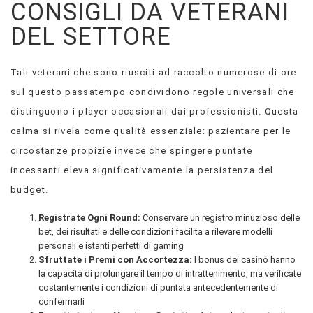
CONSIGLI DA VETERANI
DEL SETTORE
Tali veterani che sono riusciti ad raccolto numerose di ore
sul questo passatempo condividono regole universali che
distinguono i player occasionali dai professionisti. Questa
calma si rivela come qualità essenziale: pazientare per le
circostanze propizie invece che spingere puntate
incessanti eleva significativamente la persistenza del
budget.
Registrate Ogni Round:
Conservare un registro minuzioso delle
bet, dei risultati e delle condizioni facilita a rilevare modelli
personali e istanti perfetti di gaming
Sfruttate i Premi con Accortezza:
I bonus dei casinò hanno
la capacità di prolungare il tempo di intrattenimento, ma verificate
costantemente i condizioni di puntata antecedentemente di
confermarli