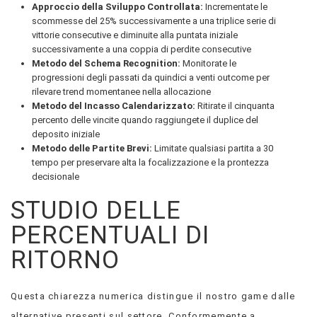
Approccio della Sviluppo Controllata:
Incrementate le
scommesse del 25% successivamente a una triplice serie di
vittorie consecutive e diminuite alla puntata iniziale
successivamente a una coppia di perdite consecutive
Metodo del Schema Recognition:
Monitorate le
progressioni degli passati da quindici a venti outcome per
rilevare trend momentanee nella allocazione
Metodo del Incasso Calendarizzato:
Ritirate il cinquanta
percento delle vincite quando raggiungete il duplice del
deposito iniziale
Metodo delle Partite Brevi:
Limitate qualsiasi partita a 30
tempo per preservare alta la focalizzazione e la prontezza
decisionale
STUDIO DELLE
PERCENTUALI DI
RITORNO
Questa chiarezza numerica distingue il nostro game dalle
alternative presenti sul settore. Conformemente a