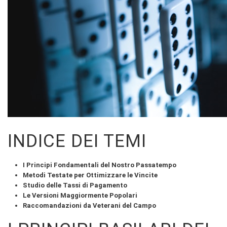
VIEW
ALL
»
INDICE DEI TEMI
I Principi Fondamentali del Nostro Passatempo
Metodi Testate per Ottimizzare le Vincite
Studio delle Tassi di Pagamento
Le Versioni Maggiormente Popolari
Raccomandazioni da Veterani del Campo