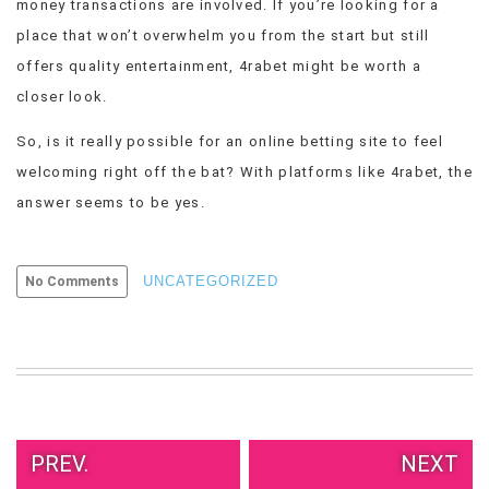
money transactions are involved. If you’re looking for a
place that won’t overwhelm you from the start but still
offers quality entertainment, 4rabet might be worth a
closer look.
So, is it really possible for an online betting site to feel
welcoming right off the bat? With platforms like 4rabet, the
answer seems to be yes.
UNCATEGORIZED
No Comments
PREV.
NEXT