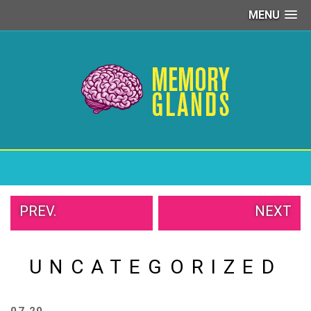
MENU
PEOPLE
OF
WALMART
GIRLS
IN
YOGA
PANTS
WTF
TATTOOS
NEIGHBOR
SHAME
PREV.
NEXT
WHITE
TRASH
REPAIRS
UNCATEGORIZED
DAILY
VIRAL
PROUD
PARENTS
07.20.