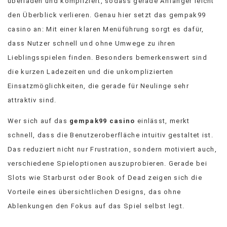
überladen und kompliziert, sodass gerade Anfänger leicht
VIEW
den Überblick verlieren. Genau hier setzt das gempak99
ALL
casino an: Mit einer klaren Menüführung sorgt es dafür,
»
dass Nutzer schnell und ohne Umwege zu ihren
Lieblingsspielen finden. Besonders bemerkenswert sind
die kurzen Ladezeiten und die unkomplizierten
Einsatzmöglichkeiten, die gerade für Neulinge sehr
attraktiv sind.
Wer sich auf das
gempak99 casino
einlässt, merkt
schnell, dass die Benutzeroberfläche intuitiv gestaltet ist.
Das reduziert nicht nur Frustration, sondern motiviert auch,
verschiedene Spieloptionen auszuprobieren. Gerade bei
Slots wie Starburst oder Book of Dead zeigen sich die
Vorteile eines übersichtlichen Designs, das ohne
Ablenkungen den Fokus auf das Spiel selbst legt.