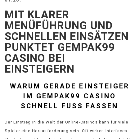
BEACH
MIT KLARER
CREEPS
MENÜFÜHRUNG UND
MERICAN
FACTS
SCHNELLEN EINSÄTZEN
MEMORY
PUNKTET GEMPAK99
GLANDS
FOREVER
CASINO BEI
ALONE
EINSTEIGERN
SELFIES
WEDDING
UNVEILS
WARUM GERADE EINSTEIGER
DAMN
IM GEMPAK99 CASINO
THAT
LOOKS
SCHNELL FUSS FASSEN
GOOD
FREAKS
Der Einstieg in die Welt der Online-Casinos kann für viele
AWKWARD
MESSAGES
Spieler eine Herausforderung sein. Oft wirken Interfaces
JAWDROPS