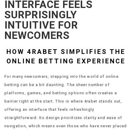
INTERFACE FEELS
SURPRISINGLY
INTUITIVE FOR
NEWCOMERS
HOW 4RABET SIMPLIFIES THE
ONLINE BETTING EXPERIENCE
For many newcomers, stepping into the world of online
betting can be a bit daunting. The sheer number of
platforms, games, and betting options often creates a
barrier right at the start. This is where 4rabet stands out,
offering an interface that feels refreshingly
straightforward. Its design prioritizes clarity and ease of
navigation, which means even those who have never placed