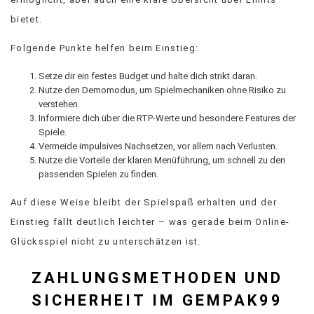
bietet.
Folgende Punkte helfen beim Einstieg:
Setze dir ein festes Budget und halte dich strikt daran.
Nutze den Demomodus, um Spielmechaniken ohne Risiko zu
verstehen.
Informiere dich über die RTP-Werte und besondere Features der
Spiele.
Vermeide impulsives Nachsetzen, vor allem nach Verlusten.
Nutze die Vorteile der klaren Menüführung, um schnell zu den
passenden Spielen zu finden.
Auf diese Weise bleibt der Spielspaß erhalten und der
Einstieg fällt deutlich leichter – was gerade beim Online-
Glücksspiel nicht zu unterschätzen ist.
ZAHLUNGSMETHODEN UND
SICHERHEIT IM GEMPAK99