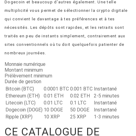
Dogecoin et beaucoup d’autres également. Une telle
multiplicité vous permet de sélectionner la crypto digitale
qui convient le davantage à tes préférences et à tes
nécessités. Les dépôts sont rapides, et les retraits sont
traités en peu de instants simplement, contrairement aux
sites conventionnels où tu doit quelquefois patienter de
nombreux journées.
Monnaie numérique
Montant minimum
Prélèvement minimum
Durée de gestion
Bitcoin (BTC)
0.0001 BTC
0.001 BTC
Instantané
Ethereum (ETH)
0.01 ETH
0.02 ETH
2-5 minutes
Litecoin (LTC)
0.01 LTC
0.1 LTC
Instantané
Dogecoin (DOGE)
10 DOGE
50 DOGE
Instantané
Ripple (XRP)
10 XRP
25 XRP
1-3 minutes
CE CATALOGUE DE