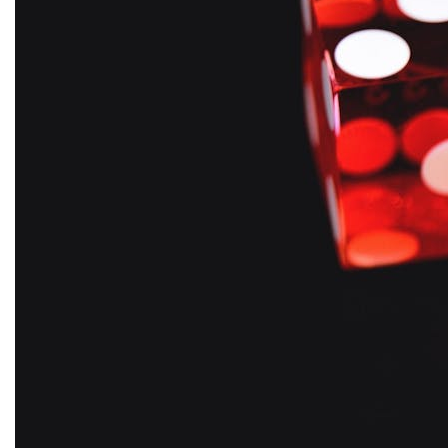
VIEW
ALL
»