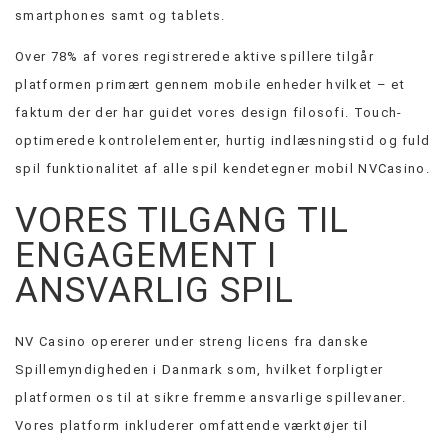
smartphones samt og tablets.
Over 78% af vores registrerede aktive spillere tilgår
platformen primært gennem mobile enheder hvilket – et
faktum der der har guidet vores design filosofi. Touch-
optimerede kontrolelementer, hurtig indlæsningstid og fuld
spil funktionalitet af alle spil kendetegner mobil NVCasino.
VORES TILGANG TIL
ENGAGEMENT I
ANSVARLIG SPIL
NV Casino opererer under streng licens fra danske
Spillemyndigheden i Danmark som, hvilket forpligter
platformen os til at sikre fremme ansvarlige spillevaner.
Vores platform inkluderer omfattende værktøjer til