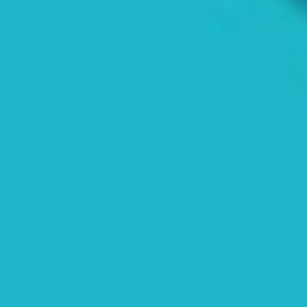
and
PANTS
funny
videos
daily
that
consist
of
television
shows,
foods,
drinks,
toys,
games,
movies
and
other
cool
stuff
of
the
past.
Other
members