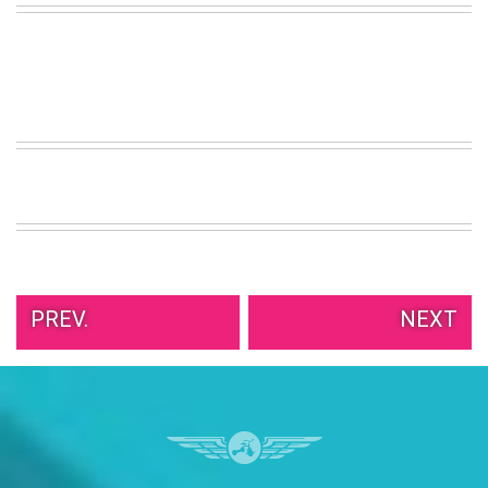
PREV.
NEXT