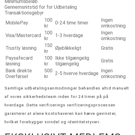
Minimumsbeløb
Gennemsnitstid for for Udbetaling
Transaktionsgebyr
100
Ingen
MobilePay
0-24 time timer
kr
omkostning
100
Ingen
Visa/Mastercard
1-3 hverdage
kr
omkostning
150
Trustly løsning
Øjeblikkeligt
Gratis
kr
Paysafecard
100
Ikke tilgængelig
Gratis
løsning
kr
tilgængelig
Bank direkte
500
Ingen
2-5 hverve hverdage
Overførsel
kr
omkostning
Samtlige udbetalingsanmodninger behandles altid manuelt
af vores sikkerhedsteam inden for 24 timer på på
hverdage. Dette verificerings verificeringsprocessen
garanterer at alene kontohaveren kan hæve gevinster,
hvilket forebygger svindel og identitetstyveri.