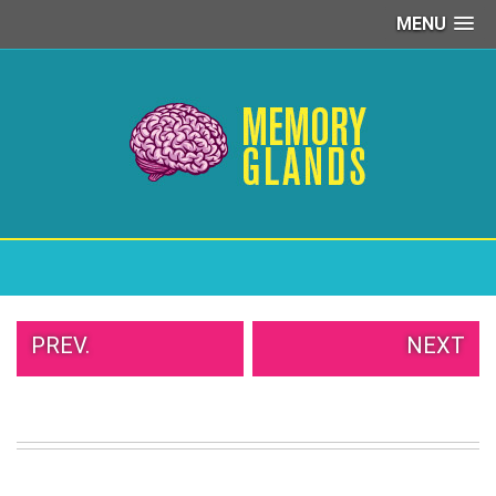
MENU
PEOPLE
OF
WALMART
GIRLS
IN
YOGA
PANTS
WTF
TATTOOS
NEIGHBOR
SHAME
PREV.
NEXT
WHITE
TRASH
REPAIRS
DAILY
VIRAL
PROUD
PARENTS