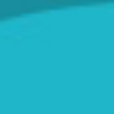
Shame,
Full
of
Your
Selfies,
Damn
That
Looks
Good,
Jaw
Drops,
Freaks
of
Fast
Food,
the
Proud
Parents
and
more.