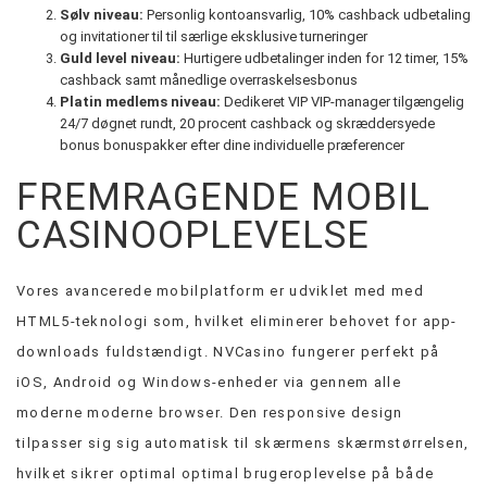
Sølv niveau:
Personlig kontoansvarlig, 10% cashback udbetaling
og invitationer til til særlige eksklusive turneringer
Guld level niveau:
Hurtigere udbetalinger inden for 12 timer, 15%
cashback samt månedlige overraskelsesbonus
Platin medlems niveau:
Dedikeret VIP VIP-manager tilgængelig
24/7 døgnet rundt, 20 procent cashback og skræddersyede
bonus bonuspakker efter dine individuelle præferencer
FREMRAGENDE MOBIL
CASINOOPLEVELSE
Vores avancerede mobilplatform er udviklet med med
HTML5-teknologi som, hvilket eliminerer behovet for app-
downloads fuldstændigt. NVCasino fungerer perfekt på
iOS, Android og Windows-enheder via gennem alle
moderne moderne browser. Den responsive design
tilpasser sig sig automatisk til skærmens skærmstørrelsen,
hvilket sikrer optimal optimal brugeroplevelse på både