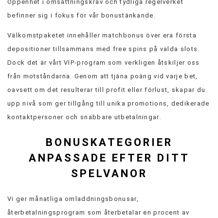
Öppenhet i omsättningskrav och tydliga regelverket
befinner sig i fokus för vår bonustänkande.
Välkomstpaketet innehåller matchbonus över era första
depositioner tillsammans med free spins på valda slots.
Dock det är vårt VIP-program som verkligen åtskiljer oss
från motståndarna. Genom att tjäna poäng vid varje bet,
oavsett om det resulterar till profit eller förlust, skapar du
upp nivå som ger tillgång till unika promotions, dedikerade
kontaktpersoner och snabbare utbetalningar.
BONUSKATEGORIER
ANPASSADE EFTER DITT
SPELVANOR
Vi ger månatliga omladdningsbonusar,
återbetalningsprogram som återbetalar en procent av