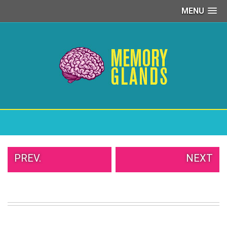
MENU
PEOPLE
OF
WALMART
GIRLS
IN
YOGA
PANTS
WTF
TATTOOS
NEIGHBOR
SHAME
PREV.
NEXT
WHITE
TRASH
REPAIRS
DAILY
VIRAL
PROUD
PARENTS