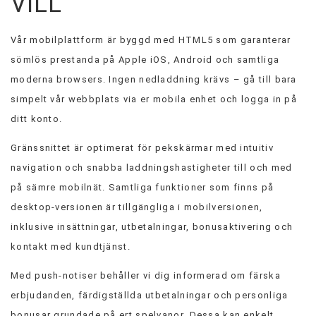
VILL
Vår mobilplattform är byggd med HTML5 som garanterar
sömlös prestanda på Apple iOS, Android och samtliga
moderna browsers. Ingen nedladdning krävs – gå till bara
simpelt vår webbplats via er mobila enhet och logga in på
ditt konto.
Gränssnittet är optimerat för pekskärmar med intuitiv
navigation och snabba laddningshastigheter till och med
på sämre mobilnät. Samtliga funktioner som finns på
desktop-versionen är tillgängliga i mobilversionen,
inklusive insättningar, utbetalningar, bonusaktivering och
kontakt med kundtjänst.
Med push-notiser behåller vi dig informerad om färska
erbjudanden, färdigställda utbetalningar och personliga
bonusar grundade på ert spelvanor. Dessa kan enkelt