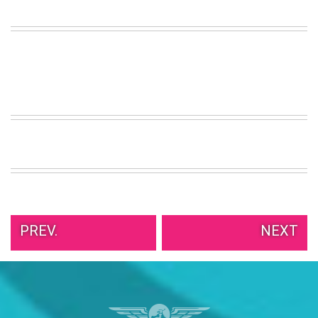
PREV.
NEXT