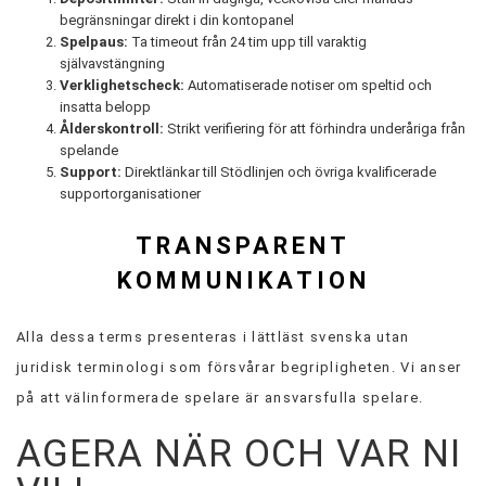
begränsningar direkt i din kontopanel
Spelpaus:
Ta timeout från 24 tim upp till varaktig
självavstängning
Verklighetscheck:
Automatiserade notiser om speltid och
insatta belopp
Ålderskontroll:
Strikt verifiering för att förhindra underåriga från
spelande
Support:
Direktlänkar till Stödlinjen och övriga kvalificerade
supportorganisationer
TRANSPARENT
KOMMUNIKATION
Alla dessa terms presenteras i lättläst svenska utan
juridisk terminologi som försvårar begripligheten. Vi anser
på att välinformerade spelare är ansvarsfulla spelare.
AGERA NÄR OCH VAR NI