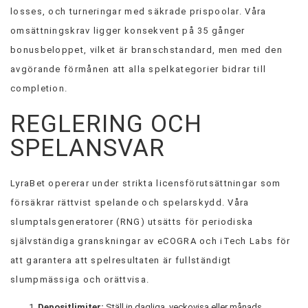
losses, och turneringar med säkrade prispoolar. Våra
omsättningskrav ligger konsekvent på 35 gånger
bonusbeloppet, vilket är branschstandard, men med den
avgörande förmånen att alla spelkategorier bidrar till
completion.
REGLERING OCH
SPELANSVAR
LyraBet opererar under strikta licensförutsättningar som
försäkrar rättvist spelande och spelarskydd. Våra
slumptalsgeneratorer (RNG) utsätts för periodiska
självständiga granskningar av eCOGRA och iTech Labs för
att garantera att spelresultaten är fullständigt
slumpmässiga och orättvisa.
Depositlimiter:
Ställ in dagliga, veckovisa eller månads