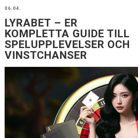
BEACH
06.04.
CREEPS
LYRABET – ER
MERICAN
FACTS
KOMPLETTA GUIDE TILL
MEMORY
SPELUPPLEVELSER OCH
GLANDS
VINSTCHANSER
FOREVER
ALONE
SELFIES
WEDDING
UNVEILS
DAMN
THAT
LOOKS
GOOD
FREAKS
AWKWARD
MESSAGES
JAWDROPS