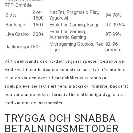
RTP-Område
över
NetEnt, Pragmatic Play,
Slots
94-98%
1500
Yggdrasil
Bordsspel
150+
Evolution Gaming, Ezugi
97-99.5%
Evolution Gaming,
Live Casino
200+
97-99%
Authentic Gaming
Microgaming Studios, Red
92-96
Jackpotspel
80+
Tiger
procent
Vårt direktsända casino-del förtjänar speciell betraktelse.
Med kvalificerade dealers som streamar i live från moderna
studios världen över, tillhandahåller vi autentiska
spelupplevelser rakt i ert hem. Blackjack, roulette, baccarat
och varierande pokeralternativ finns åtkomliga dygnet runt
med varierande insatsnivåer.
TRYGGA OCH SNABBA
BETALNINGSMETODER