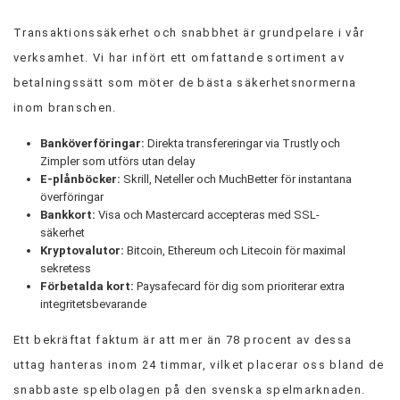
Transaktionssäkerhet och snabbhet är grundpelare i vår
verksamhet. Vi har infört ett omfattande sortiment av
betalningssätt som möter de bästa säkerhetsnormerna
inom branschen.
Banköverföringar:
Direkta transfereringar via Trustly och
Zimpler som utförs utan delay
E-plånböcker:
Skrill, Neteller och MuchBetter för instantana
överföringar
Bankkort:
Visa och Mastercard accepteras med SSL-
säkerhet
Kryptovalutor:
Bitcoin, Ethereum och Litecoin för maximal
sekretess
Förbetalda kort:
Paysafecard för dig som prioriterar extra
integritetsbevarande
Ett bekräftat faktum är att mer än 78 procent av dessa
uttag hanteras inom 24 timmar, vilket placerar oss bland de
snabbaste spelbolagen på den svenska spelmarknaden.