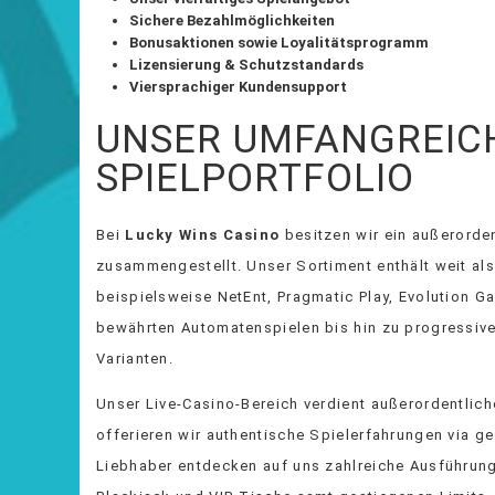
Sichere Bezahlmöglichkeiten
Bonusaktionen sowie Loyalitätsprogramm
Lizensierung & Schutzstandards
Viersprachiger Kundensupport
UNSER UMFANGREIC
SPIELPORTFOLIO
Bei
Lucky Wins Casino
besitzen wir ein außerorde
zusammengestellt. Unser Sortiment enthält weit al
beispielsweise NetEnt, Pragmatic Play, Evolution 
bewährten Automatenspielen bis hin zu progressiv
Varianten.
Unser Live-Casino-Bereich verdient außerordentlich
offerieren wir authentische Spielerfahrungen via ge
Liebhaber entdecken auf uns zahlreiche Ausführunge