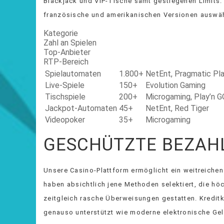
Blackjack und VIP-Tische samt gestiegenen Limits
französische und amerikanischen Versionen auswä
Kategorie
Zahl an Spielen
Top-Anbieter
RTP-Bereich
Spielautomaten
1.800+
NetEnt, Pragmatic Pl
Live-Spiele
150+
Evolution Gaming
Tischspiele
200+
Microgaming, Play’n G
Jackpot-Automaten
45+
NetEnt, Red Tiger
Videopoker
35+
Microgaming
GESCHÜTZTE BEZAH
Unsere Casino-Plattform ermöglicht ein weitreiche
haben absichtlich jene Methoden selektiert, die hö
zeitgleich rasche Überweisungen gestatten. Kredit
genauso unterstützt wie moderne elektronische Ge