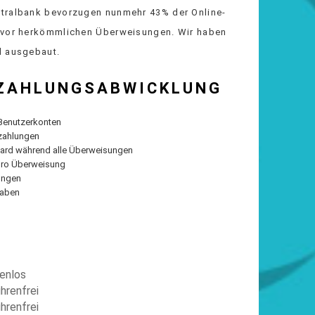
ntralbank bevorzugen nunmehr 43% der Online-
n vor herkömmlichen Überweisungen. Wir haben
d ausgebaut.
 ZAHLUNGSABWICKLUNG
 Benutzerkonten
szahlungen
ard während alle Überweisungen
 pro Überweisung
ungen
gaben
enlos
hrenfrei
hrenfrei