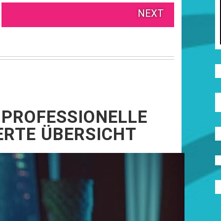
NEXT
 PROFESSIONELLE
ERTE ÜBERSICHT