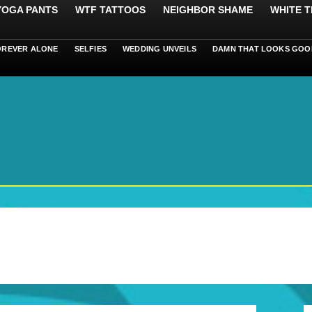
 YOGA PANTS
WTF TATTOOS
NEIGHBOR SHAME
WHITE T
OREVER ALONE
SELFIES
WEDDING UNVEILS
DAMN THAT LOOKS GOO