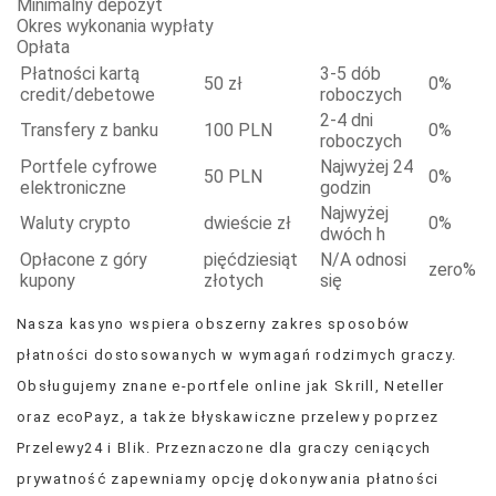
Minimalny depozyt
Okres wykonania wypłaty
Opłata
Płatności kartą
3-5 dób
50 zł
0%
credit/debetowe
roboczych
2-4 dni
Transfery z banku
100 PLN
0%
roboczych
Portfele cyfrowe
Najwyżej 24
50 PLN
0%
elektroniczne
godzin
Najwyżej
Waluty crypto
dwieście zł
0%
dwóch h
Opłacone z góry
pięćdziesiąt
N/A odnosi
zero%
kupony
złotych
się
Nasza kasyno wspiera obszerny zakres sposobów
płatności dostosowanych w wymagań rodzimych graczy.
Obsługujemy znane e-portfele online jak Skrill, Neteller
oraz ecoPayz, a także błyskawiczne przelewy poprzez
Przelewy24 i Blik. Przeznaczone dla graczy ceniących
prywatność zapewniamy opcję dokonywania płatności