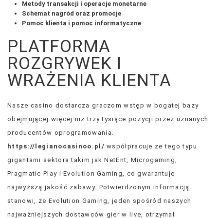
Metody transakcji i operacje monetarne
Schemat nagród oraz promocje
Pomoc klienta i pomoc informatyczne
PLATFORMA
ROZGRYWEK I
WRAŻENIA KLIENTA
Nasze casino dostarcza graczom wstęp w bogatej bazy
obejmującej więcej niż trzy tysiące pozycji przez uznanych
producentów oprogramowania.
https://legianocasinoo.pl/
współpracuje ze tego typu
gigantami sektora takim jak NetEnt, Microgaming,
Pragmatic Play i Evolution Gaming, co gwarantuje
najwyższą jakość zabawy. Potwierdzonym informacją
stanowi, że Evolution Gaming, jeden spośród naszych
najważniejszych dostawców gier w live, otrzymał