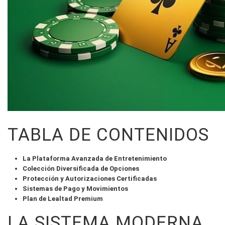
VIEW
ALL
»
TABLA DE CONTENIDOS
La Plataforma Avanzada de Entretenimiento
Colección Diversificada de Opciones
Protección y Autorizaciones Certificadas
Sistemas de Pago y Movimientos
Plan de Lealtad Premium
LA SISTEMA MODERNA