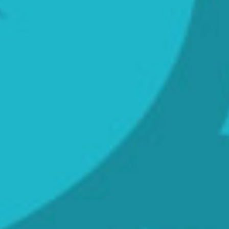
and
other
cool
stuff
of
the
past.
Other
members
of
the
Three
Ring
Blogs
Network
are
People
of
Walmart,
Girls
In
Yoga