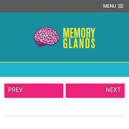
MENU
PEOPLE
OF
WALMART
GIRLS
IN
YOGA
PANTS
WTF
TATTOOS
NEIGHBOR
SHAME
PREV.
NEXT
WHITE
TRASH
REPAIRS
DAILY
VIRAL
PROUD
PARENTS