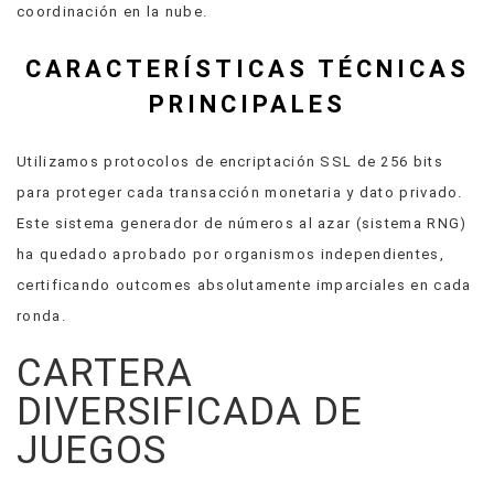
coordinación en la nube.
CARACTERÍSTICAS TÉCNICAS
PRINCIPALES
Utilizamos protocolos de encriptación SSL de 256 bits
para proteger cada transacción monetaria y dato privado.
Este sistema generador de números al azar (sistema RNG)
ha quedado aprobado por organismos independientes,
certificando outcomes absolutamente imparciales en cada
ronda.
CARTERA
DIVERSIFICADA DE
JUEGOS