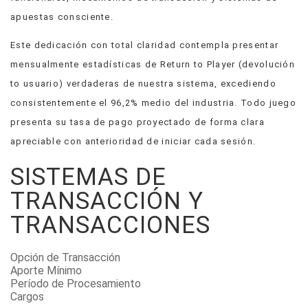
apuestas consciente.
Este dedicación con total claridad contempla presentar
mensualmente estadísticas de Return to Player (devolución
to usuario) verdaderas de nuestra sistema, excediendo
consistentemente el 96,2% medio del industria. Todo juego
presenta su tasa de pago proyectado de forma clara
apreciable con anterioridad de iniciar cada sesión.
SISTEMAS DE
TRANSACCIÓN Y
TRANSACCIONES
Opción de Transacción
Aporte Mínimo
Período de Procesamiento
Cargos