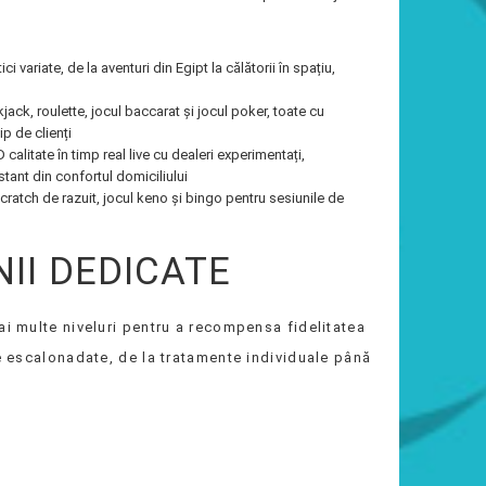
i variate, de la aventuri din Egipt la călătorii în spațiu,
ck, roulette, jocul baccarat și jocul poker, toate cu
p de clienți
alitate în timp real live cu dealeri experimentați,
stant din confortul domiciliului
ratch de razuit, jocul keno și bingo pentru sesiunile de
II DEDICATE
ai multe niveluri pentru a recompensa fidelitatea
je escalonadate, de la tratamente individuale până