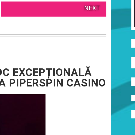
NEXT
OC EXCEPȚIONALĂ
LA PIPERSPIN CASINO