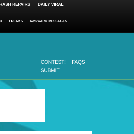
RASH REPAIRS
DAILY VIRAL
D
FREAKS
AWKWARD MESSAGES
CONTEST!
FAQS
SUBMIT