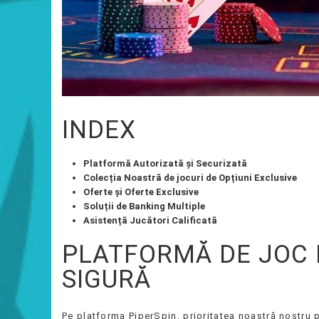
INDEX
Platformă Autorizată și Securizată
Colecția Noastră de jocuri de Opțiuni Exclusive
Oferte și Oferte Exclusive
Soluții de Banking Multiple
Asistență Jucători Calificată
PLATFORMĂ DE JOC L
SIGURĂ
Pe platforma PiperSpin, prioritatea noastră nostru pr