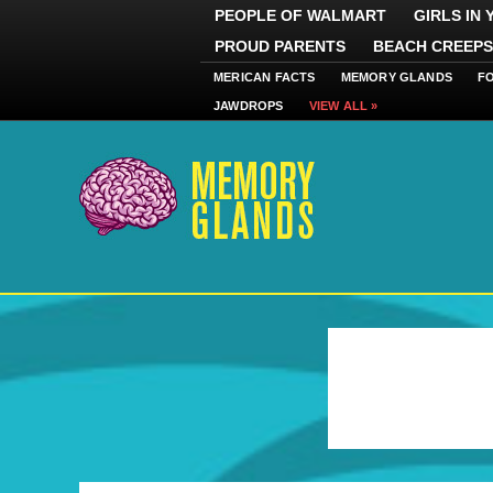
PEOPLE OF WALMART
GIRLS IN
PROUD PARENTS
BEACH CREEPS
MERICAN FACTS
MEMORY GLANDS
F
JAWDROPS
VIEW ALL »