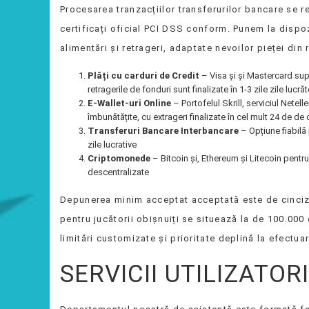
Procesarea tranzacțiilor transferurilor bancare se re
certificați oficial PCI DSS conform. Punem la dispoz
alimentări și retrageri, adaptate nevoilor pieței din
Plăți cu carduri de Credit
– Visa și și Mastercard sup
retragerile de fonduri sunt finalizate în 1-3 zile zile lucr
E-Wallet-uri Online
– Portofelul Skrill, serviciul Netel
îmbunătățite, cu extrageri finalizate în cel mult 24 de de 
Transferuri Bancare Interbancare
– Opțiune fiabilă
zile lucrative
Criptomonede
– Bitcoin și, Ethereum și Litecoin pentru 
descentralizate
Depunerea minim acceptat acceptată este de cincize
pentru jucătorii obișnuiți se situează la de 100.000
limitări customizate și prioritate deplină la efectua
SERVICII UTILIZATO