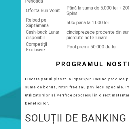
Perioada
Până la suma de 5.000 lei + 20
Oferta Bun Venit
Spins
Reload pe
50% până la 1.000 lei
Săptămână
Cash-back Lunar
cincisprezece procente din su
disponibil
pierdute nete lunare
Competiții
Pool premii 50.000 de lei
Exclusive
PROGRAMUL NOSTR
Fiecare pariul plasat la PiperSpin Casino produce pu
sume de bonus, rotiri free sau privilegii speciale. 
utilizatorilor să verifice progresul în direct instant
beneficiilor.
SOLUȚII DE BANKING