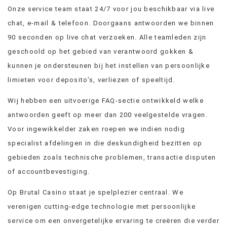
Onze service team staat 24/7 voor jou beschikbaar via live
chat, e-mail & telefoon. Doorgaans antwoorden we binnen
90 seconden op live chat verzoeken. Alle teamleden zijn
geschoold op het gebied van verantwoord gokken &
kunnen je ondersteunen bij het instellen van persoonlijke
limieten voor deposito’s, verliezen of speeltijd.
Wij hebben een uitvoerige FAQ-sectie ontwikkeld welke
antwoorden geeft op meer dan 200 veelgestelde vragen.
Voor ingewikkelder zaken roepen we indien nodig
specialist afdelingen in die deskundigheid bezitten op
gebieden zoals technische problemen, transactie disputen
of accountbevestiging.
Op Brutal Casino staat je spelplezier centraal. We
verenigen cutting-edge technologie met persoonlijke
service om een onvergetelijke ervaring te creëren die verder