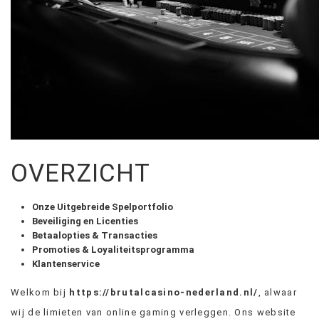
VIEW
ALL
»
OVERZICHT
Onze Uitgebreide Spelportfolio
Beveiliging en Licenties
Betaalopties & Transacties
Promoties & Loyaliteitsprogramma
Klantenservice
Welkom bij
https://brutalcasino-nederland.nl/
, alwaar
wij de limieten van online gaming verleggen. Ons website