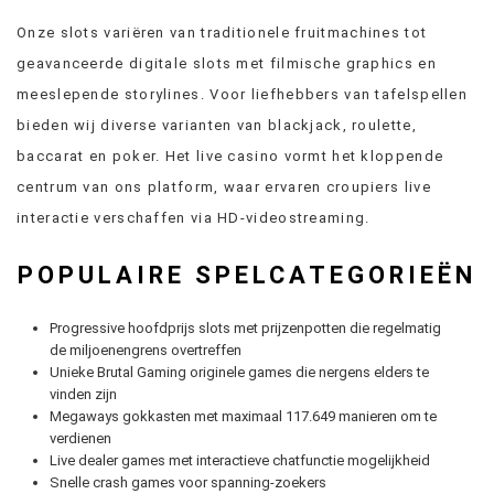
Onze slots variëren van traditionele fruitmachines tot
geavanceerde digitale slots met filmische graphics en
meeslepende storylines. Voor liefhebbers van tafelspellen
bieden wij diverse varianten van blackjack, roulette,
baccarat en poker. Het live casino vormt het kloppende
centrum van ons platform, waar ervaren croupiers live
interactie verschaffen via HD-videostreaming.
POPULAIRE SPELCATEGORIEËN
Progressive hoofdprijs slots met prijzenpotten die regelmatig
de miljoenengrens overtreffen
Unieke Brutal Gaming originele games die nergens elders te
vinden zijn
Megaways gokkasten met maximaal 117.649 manieren om te
verdienen
Live dealer games met interactieve chatfunctie mogelijkheid
Snelle crash games voor spanning-zoekers