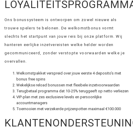
LOYALITEITSPROGRAMM
Ons bonussysteem is ontworpen om zowel nieuwe als
trouwe spelers te belonen. De welkomstbonus vormt
slechts het startpunt van jouw reis bij onze platform. Wij
hanteren eerlijke inzetvereisten welke helder worden
gecommuniceerd, zonder verstopte voorwaarden welke je
overvallen.
Welkomstpakket verspreid over jouw eerste 4 deposito’s met
bonus free spins
Wekelijkse reload bonussen met flexibele inzetvoorwaarden
Terugbetaal programma dat 10-25% teruggeeft op netto verliezen
VIP-plan met zes exclusieve levels en persoonlijke
accountmanagers
Toernooien met verzekerde prijzenpotten maximaal €100.000
KLANTENONDERSTEUNIN