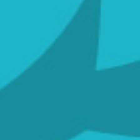
Fast
Food,
the
Proud
Parents
and
more.