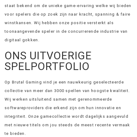
staat bekend om de unieke game-ervaring welke wij bieden
voor spelers die op zoek zijn naar kracht, spanning & faire
winstkansen. Wij hebben onze positie versterkt als
toonaangevende speler in de concurrerende industrie van
digitaal gokken.
ONS UITVOERIGE
SPELPORTFOLIO
Op Brutal Gaming vind je een nauwkeurig geselecteerde
collectie van meer dan 3000 spellen van hoogste kwaliteit.
Wij werken uitsluitend samen met gerenommeerde
softwareproviders die erkend zijn om hun innovatie en
integriteit. Onze gamecollectie wordt dagelijks aangevuld
met nieuwe titels om jou steeds de meest recente vermaak
te bieden.