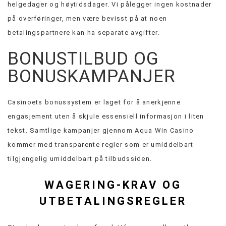
helgedager og høytidsdager. Vi pålegger ingen kostnader
på overføringer, men være bevisst på at noen
betalingspartnere kan ha separate avgifter.
BONUSTILBUD OG
BONUSKAMPANJER
Casinoets bonussystem er laget for å anerkjenne
engasjement uten å skjule essensiell informasjon i liten
tekst. Samtlige kampanjer gjennom Aqua Win Casino
kommer med transparente regler som er umiddelbart
tilgjengelig umiddelbart på tilbudssiden.
WAGERING-KRAV OG
UTBETALINGSREGLER