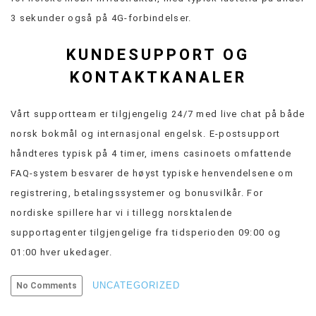
3 sekunder også på 4G-forbindelser.
KUNDESUPPORT OG
KONTAKTKANALER
Vårt supportteam er tilgjengelig 24/7 med live chat på både
norsk bokmål og internasjonal engelsk. E-postsupport
håndteres typisk på 4 timer, imens casinoets omfattende
FAQ-system besvarer de høyst typiske henvendelsene om
registrering, betalingssystemer og bonusvilkår. For
nordiske spillere har vi i tillegg norsktalende
supportagenter tilgjengelige fra tidsperioden 09:00 og
01:00 hver ukedager.
UNCATEGORIZED
No Comments