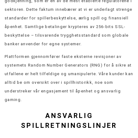
godkjenning, som er en av de mest etablerte regulatorene i
sektoren. Dette faktum innebærer at vi er underlagt strenge
standarder for spillerbeskyttelse, ærlig spill og finansiell
åpenhet. Samtlige betalinger krypteres av 256-bits SSL-
beskyttelse – tilsvarende trygghetsstandard som globale
banker anvender for egne systemer.
Plattformen gjennomfører faste eksterne revisjoner av
systemets Random Number Generators (RNG) for å sikre at
utfallene er helt tilfeldige og umanipulerte. Våre kunder kan
alltid be om oversikt over i spillhistorikk, noe som
understreker vår engasjement til åpenhet og ansvarlig
gaming.
ANSVARLIG
SPILLRETNINGSLINJER