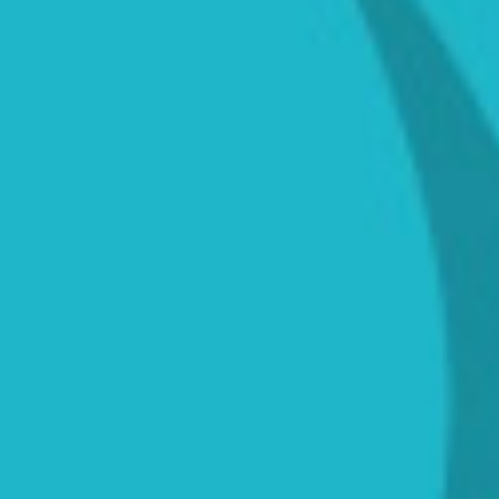
IN
photos
YOGA
and
PANTS
funny
videos
daily
that
consist
of
television
shows,
foods,
drinks,
toys,
games,
movies
and
other
cool
stuff
of
the
past.