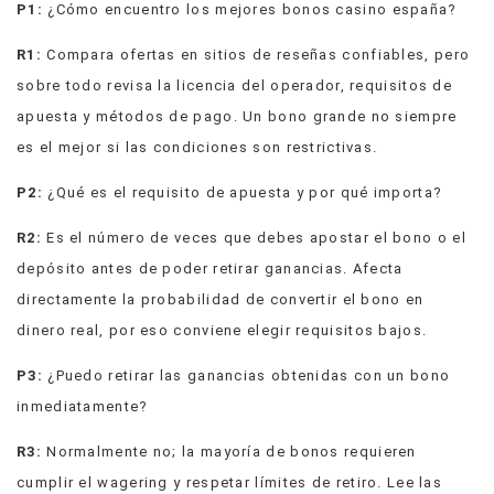
P1:
¿Cómo encuentro los mejores bonos casino españa?
R1:
Compara ofertas en sitios de reseñas confiables, pero
sobre todo revisa la licencia del operador, requisitos de
apuesta y métodos de pago. Un bono grande no siempre
es el mejor si las condiciones son restrictivas.
P2:
¿Qué es el requisito de apuesta y por qué importa?
R2:
Es el número de veces que debes apostar el bono o el
depósito antes de poder retirar ganancias. Afecta
directamente la probabilidad de convertir el bono en
dinero real, por eso conviene elegir requisitos bajos.
P3:
¿Puedo retirar las ganancias obtenidas con un bono
inmediatamente?
R3:
Normalmente no; la mayoría de bonos requieren
cumplir el wagering y respetar límites de retiro. Lee las