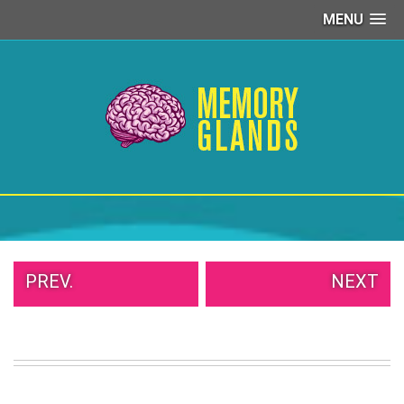
MENU
PEOPLE
OF
WALMART
GIRLS
IN
YOGA
PANTS
WTF
TATTOOS
NEIGHBOR
SHAME
PREV.
NEXT
WHITE
TRASH
REPAIRS
DAILY
VIRAL
PROUD
PARENTS