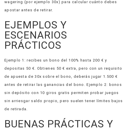
wagering (por ejemplo 30x) para calcular cuánto debes
apostar antes de retirar.
EJEMPLOS Y
ESCENARIOS
PRÁCTICOS
Ejemplo 1: recibes un bono del 100% hasta 200 € y
depositas 50 €. Obtienes 50 € extra, pero con un requisito
de apuesta de 30x sobre el bono, deberás jugar 1.500 €
antes de retirar las ganancias del bono. Ejemplo 2: bonos
sin depósito con 10 giros gratis permiten probar juegos
sin arriesgar saldo propio, pero suelen tener límites bajos
de retirada.
BUENAS PRÁCTICAS Y