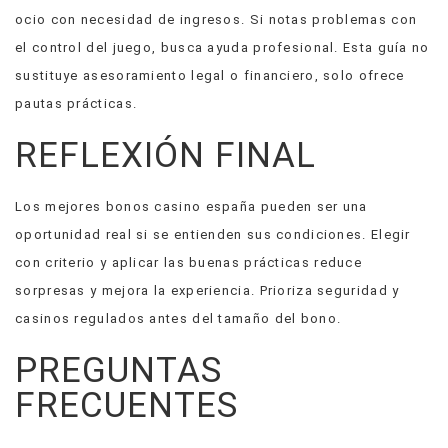
ocio con necesidad de ingresos. Si notas problemas con
el control del juego, busca ayuda profesional. Esta guía no
sustituye asesoramiento legal o financiero, solo ofrece
pautas prácticas.
REFLEXIÓN FINAL
Los mejores bonos casino españa pueden ser una
oportunidad real si se entienden sus condiciones. Elegir
con criterio y aplicar las buenas prácticas reduce
sorpresas y mejora la experiencia. Prioriza seguridad y
casinos regulados antes del tamaño del bono.
PREGUNTAS
FRECUENTES