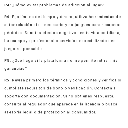
P4:
¿Cómo evitar problemas de adicción al jugar?
R4:
Fija límites de tiempo y dinero, utiliza herramientas de
autoexclusión si es necesario y no juegues para recuperar
pérdidas. Si notas efectos negativos en tu vida cotidiana,
busca apoyo profesional o servicios especializados en
juego responsable.
P5:
¿Qué hago si la plataforma no me permite retirar mis
ganancias?
R5:
Revisa primero los términos y condiciones y verifica si
cumpliste requisitos de bono o verificación. Contacta al
soporte con documentación. Si no obtienes respuesta,
consulta al regulador que aparece en la licencia o busca
asesoría legal o de protección al consumidor.