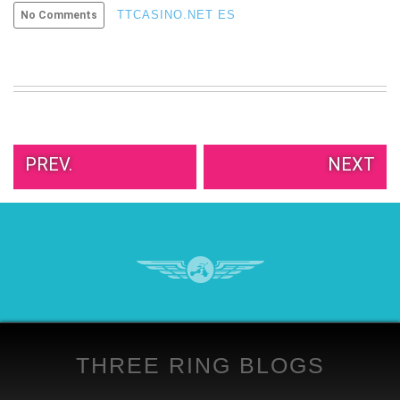
TTCASINO.NET ES
No Comments
PREV.
NEXT
MEMORY
GLANDS
HOME
ABOUT
TERMS
THREE RING BLOGS
Memory
SUBMIT
FAQS
PRIVACY
Glands