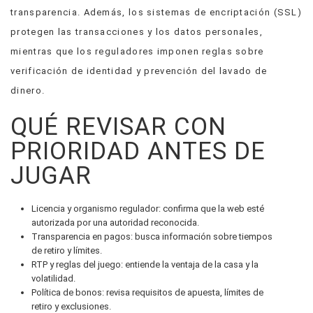
transparencia. Además, los sistemas de encriptación (SSL)
protegen las transacciones y los datos personales,
mientras que los reguladores imponen reglas sobre
verificación de identidad y prevención del lavado de
dinero.
QUÉ REVISAR CON
PRIORIDAD ANTES DE
JUGAR
Licencia y organismo regulador: confirma que la web esté
autorizada por una autoridad reconocida.
Transparencia en pagos: busca información sobre tiempos
de retiro y límites.
RTP y reglas del juego: entiende la ventaja de la casa y la
volatilidad.
Política de bonos: revisa requisitos de apuesta, límites de
retiro y exclusiones.