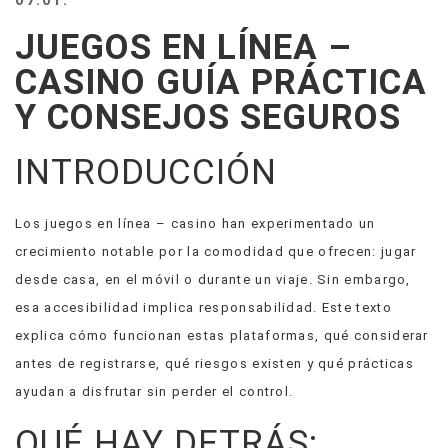
BEACH
JUEGOS EN LÍNEA –
CREEPS
CASINO GUÍA PRÁCTICA
MERICAN
FACTS
Y CONSEJOS SEGUROS
MEMORY
GLANDS
INTRODUCCIÓN
FOREVER
ALONE
SELFIES
Los juegos en línea – casino han experimentado un
WEDDING
crecimiento notable por la comodidad que ofrecen: jugar
UNVEILS
desde casa, en el móvil o durante un viaje. Sin embargo,
DAMN
THAT
esa accesibilidad implica responsabilidad. Este texto
LOOKS
explica cómo funcionan estas plataformas, qué considerar
GOOD
antes de registrarse, qué riesgos existen y qué prácticas
FREAKS
ayudan a disfrutar sin perder el control.
AWKWARD
MESSAGES
QUÉ HAY DETRÁS:
JAWDROPS