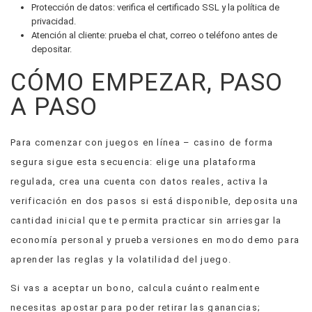
Protección de datos: verifica el certificado SSL y la política de
privacidad.
Atención al cliente: prueba el chat, correo o teléfono antes de
depositar.
CÓMO EMPEZAR, PASO
A PASO
Para comenzar con juegos en línea – casino de forma
segura sigue esta secuencia: elige una plataforma
regulada, crea una cuenta con datos reales, activa la
verificación en dos pasos si está disponible, deposita una
cantidad inicial que te permita practicar sin arriesgar la
economía personal y prueba versiones en modo demo para
aprender las reglas y la volatilidad del juego.
Si vas a aceptar un bono, calcula cuánto realmente
necesitas apostar para poder retirar las ganancias;