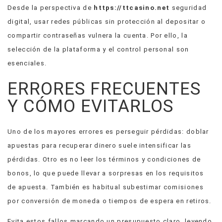
Desde la perspectiva de
https://ttcasino.net
seguridad
digital, usar redes públicas sin protección al depositar o
compartir contraseñas vulnera la cuenta. Por ello, la
selección de la plataforma y el control personal son
esenciales.
ERRORES FRECUENTES
Y CÓMO EVITARLOS
Uno de los mayores errores es perseguir pérdidas: doblar
apuestas para recuperar dinero suele intensificar las
pérdidas. Otro es no leer los términos y condiciones de
bonos, lo que puede llevar a sorpresas en los requisitos
de apuesta. También es habitual subestimar comisiones
por conversión de moneda o tiempos de espera en retiros.
Evita estos fallos marcando un presupuesto claro, leyendo